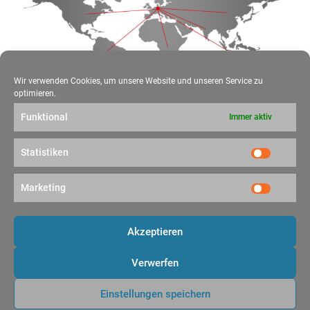
Wir verwenden Cookies, um unsere Website und unseren Service zu
optimieren.
Funktional
Immer aktiv
Folgen Sie uns
Social Media
Statistiken
Statistik
Folgen Sie unseren Social-Media-Kanälen und erhalten Sie alle
News.
Marketing
Marketin
Akzeptieren
Verwerfen
Impressum
Datenschutz
Cookie-Richtlinie (EU)
Nach oben
Einstellungen speichern