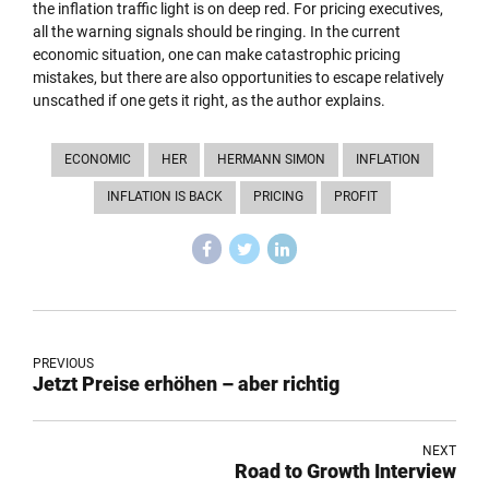
the inflation traffic light is on deep red. For pricing executives,
all the warning signals should be ringing. In the current
economic situation, one can make catastrophic pricing
mistakes, but there are also opportunities to escape relatively
unscathed if one gets it right, as the author explains.
ECONOMIC
HER
HERMANN SIMON
INFLATION
INFLATION IS BACK
PRICING
PROFIT
PREVIOUS
Jetzt Preise erhöhen – aber richtig
NEXT
Road to Growth Interview