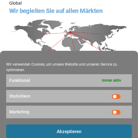
Global
Wir begleiten Sie auf allen Märkten
Wir verwenden Cookies, um unsere Website und unseren Service zu
optimieren.
Funktional
Immer aktiv
Folgen Sie uns
Social Media
Statistiken
Statistik
Folgen Sie unseren Social-Media-Kanälen und erhalten Sie alle
News.
Marketing
Marketin
Akzeptieren