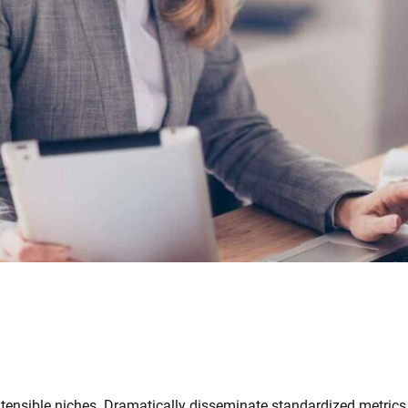
tensible niches. Dramatically disseminate standardized metrics 