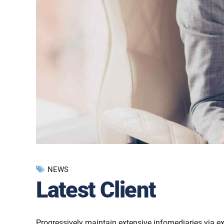
NEWS
Latest Client
Progressively maintain extensive infomediaries via ex