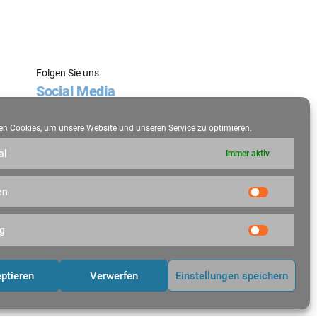
Folgen Sie uns
Social Media
Folgen Sie unseren Social-Media-Kanälen und
n Cookies, um unsere Website und unseren Service zu optimieren.
erhalten Sie alle News.
al
Immer aktiv
en
Statistik
g
Marketin
Datenschutz
Cookie-Richtlinie (EU)
Nach oben
ptieren
Verwerfen
Einstellungen speichern