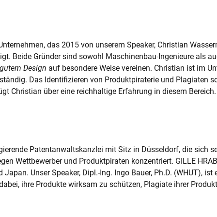
tup-Unternehmen, das 2015 von unserem Speaker, Christian Was
tigt. Beide Gründer sind sowohl Maschinenbau-Ingenieure als au
 gutem Design
auf besondere Weise vereinen. Christian ist im U
tändig. Das Identifizieren von Produktpiraterie und Plagiaten s
ügt Christian über eine reichhaltige Erfahrung in diesem Bereich.
 agierende Patentanwaltskanzlei mit Sitz in Düsseldorf, die sich
n Wettbewerber und Produktpiraten konzentriert. GILLE HRABAL 
 Japan. Unser Speaker, Dipl.-Ing. Ingo Bauer, Ph.D. (WHUT), ist 
bei, ihre Produkte wirksam zu schützen, Plagiate ihrer Produkte