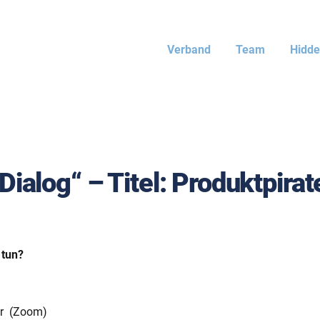
Verband
Team
Hidd
alog“ – Titel: Produktpirate
 tun?
Uhr (Zoom)